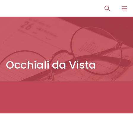
Vai
M
al
contenuto
Occhiali da Vista